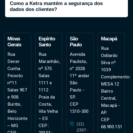
Como a Ketra mantém a segurança dos
dados dos clientes?
Minas
Espírito
São
Macapá
Gerais
Santo
Paulo
Rua
Rua
Rua
Avenida
Odilardo
Dener
Maranhão,
Paulista,
Silva nº
Cunha
nº 575
n° 2028
1039
Peixoto
Salas
11º andar
Complemento:
nº11
1111 e
São
MESA 12
Salas 907
1112
Paulo -
Bairro
e 908
Praia da
SP.
Central,
Buritis,
Costa,
CEP
Macapá -
Belo
Vila Velha
1310-300
AP.
Horizonte
– ES
CEP
(11)
– MG
CEP:
68.900.151
2397-
CEP:
29101-