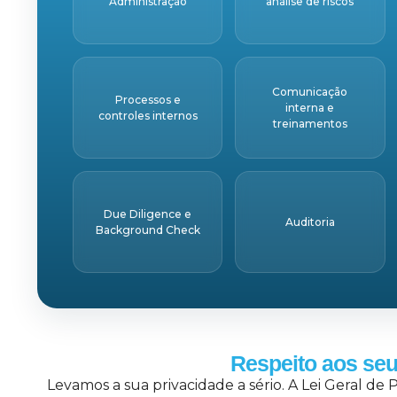
Administração
análise de riscos
Comunicação
Processos e
interna e
controles internos
treinamentos
Due Diligence e
Auditoria
Background Check
Respeito aos se
Levamos a sua privacidade a sério. A Lei Geral d