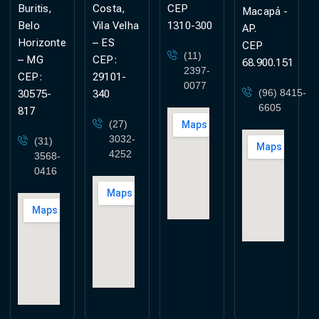
Buritis,
Costa,
CEP
Macapá -
Belo
Vila Velha
1310-300
AP.
Horizonte
– ES
CEP
(11)
– MG
CEP:
68.900.151
2397-
CEP:
29101-
0077
(96) 8415-
30575-
340
6605
817
(27)
3032-
(31)
4252
3568-
0416