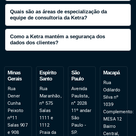
Quais são as áreas de especialização da
equipe de consultoria da Ketra?
Como a Ketra mantém a segurança dos
dados dos clientes?
Minas
Espírito
São
Macapá
Gerais
Santo
Paulo
Rua
Rua
Rua
Avenida
Odilardo
Dener
Maranhão,
Paulista,
Silva nº
Cunha
nº 575
n° 2028
1039
Peixoto
Salas
11º andar
Complemento:
nº11
1111 e
São
MESA 12
Salas 907
1112
Paulo -
Bairro
e 908
Praia da
SP.
Central,