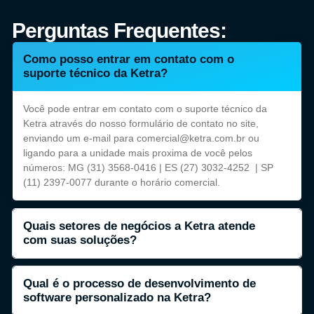
Perguntas Frequentes:
Como posso entrar em contato com o
suporte técnico da Ketra?
Você pode entrar em contato com o suporte técnico da
Ketra através do nosso formulário de contato no site,
enviando um e-mail para comercial@ketra.com.br ou
ligando para a unidade mais proxima de você pelos
números: MG (31) 3568-0416 | ES (27) 3032-4252 | SP
(11) 2397-0077 durante o horário comercial.
Quais setores de negócios a Ketra atende
com suas soluções?
Qual é o processo de desenvolvimento de
software personalizado na Ketra?